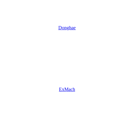
Donghae
ExMach