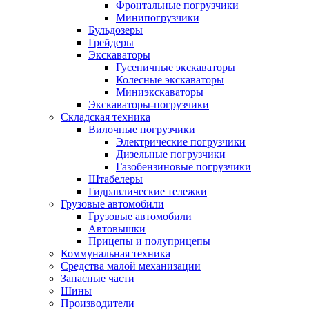
Фронтальные погрузчики
Минипогрузчики
Бульдозеры
Грейдеры
Экскаваторы
Гусеничные экскаваторы
Колесные экскаваторы
Миниэкскаваторы
Экскаваторы-погрузчики
Складская техника
Вилочные погрузчики
Электрические погрузчики
Дизельные погрузчики
Газобензиновые погрузчики
Штабелеры
Гидравлические тележки
Грузовые автомобили
Грузовые автомобили
Автовышки
Прицепы и полуприцепы
Коммунальная техника
Средства малой механизации
Запасные части
Шины
Производители